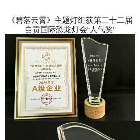
《碧落云霄》主题灯组获第三十二届
自贡国际恐龙灯会“人气奖”